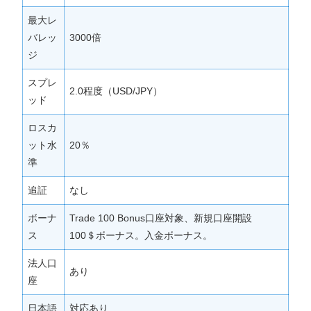
最大レ
バレッ
3000倍
ジ
スプレ
2.0程度（USD/JPY）
ッド
ロスカ
ット水
20％
準
追証
なし
ボーナ
Trade 100 Bonus口座対象、新規口座開設
ス
100＄ボーナス。入金ボーナス。
法人口
あり
座
日本語
対応あり