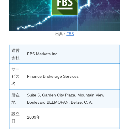
出典：
FBS
運営
FBS Markets Inc
会社
サー
ビス
Finance Brokerage Services
名
所在
Suite 5, Garden City Plaza, Mountain View
地
Boulevard,BELMOPAN, Belize, C. A.
設立
2009年
日