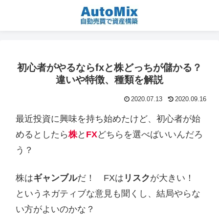
初心者がやるならfxと株どっちが儲かる？
違いや特徴、種類を解説
2020.07.13
2020.09.16
最近投資に興味を持ち始めたけど、初心者が始
めるとしたら
株
と
FX
どちらを選べばいいんだろ
う？
株は
ギャンブル
だ！ FXは
リスク
が大きい！
というネガティブな意見も聞くし、結局やらな
い方がよいのかな？