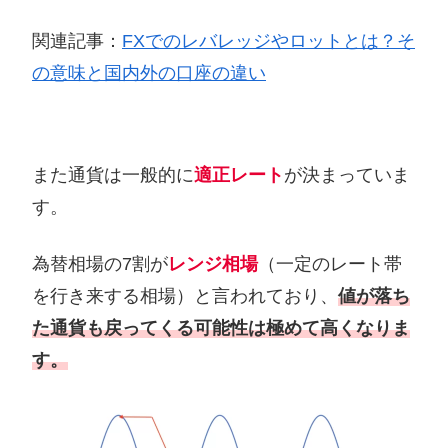
関連記事：
FXでのレバレッジやロットとは？そ
の意味と国内外の口座の違い
また通貨は一般的に
適正レート
が決まっていま
す。
為替相場の7割が
レンジ相場
（一定のレート帯
を行き来する相場）と言われており、
値が落ち
た通貨も戻ってくる可能性は極めて高
く
な
りま
す。