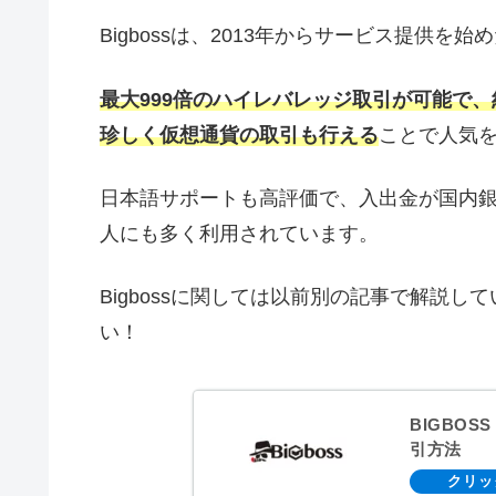
Bigbossは、2013年からサービス提供を
最大999倍のハイレバレッジ取引が可能で
珍しく仮想通貨の取引も行える
ことで人気
日本語サポートも高評価で、入出金が国内銀行送
人にも多く利用されています。
Bigbossに関しては以前別の記事で解説
い！
BIGBO
引方法